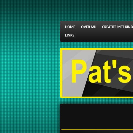
Ga
direct
naar
de
HOME
OVER MIJ
CREATIEF MET KIN
hoofdinhoud
LINKS