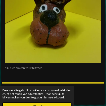
Klik hier om een tekst te typen.
Deze website gebruikt cookies voor analyse-doeleinden
© 2016 - 2026 patscreativeworld
en/of het tonen van advertenties. Door gebruik te
Powered by
JouwWeb
blijven maken van de site gaat u hiermee akkoord.