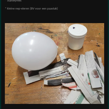
* Stanleymes
* kleine nep-eieren (BV voor een paastak)