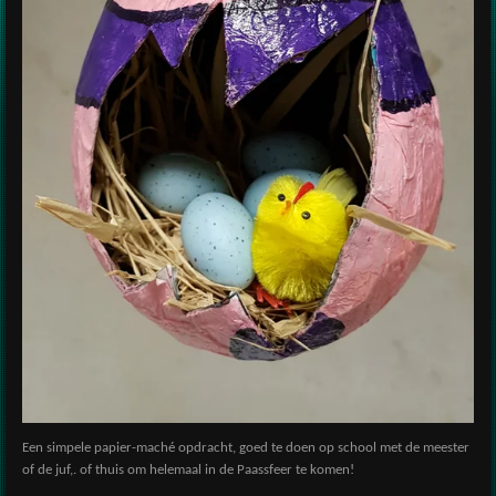
Een simpele papier-maché opdracht, goed te doen op school met de meester
of de juf,. of thuis om helemaal in de Paassfeer te komen!