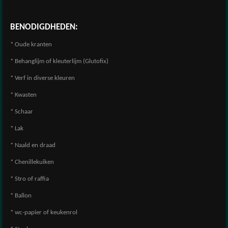
BENODIGDHEDEN:
* Oude kranten
* Behanglijm of kleuterlijm (Glutofix)
* Verf in diverse kleuren
* Kwasten
* Schaar
* Lak
* Naald en draad
* Chenillekuiken
* Stro of raffia
* Ballon
* wc-papier of keukenrol