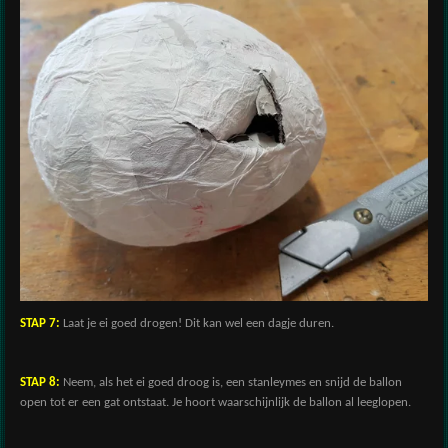
STAP 7:
Laat je ei goed drogen! Dit kan wel een dagje duren.
STAP 8:
Neem, als het ei goed droog is, een stanleymes en snijd de ballon
open tot er een gat ontstaat. Je hoort waarschijnlijk de ballon al leeglopen.