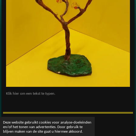
Klik hier om een tekst te typen.
Deze website gebruikt cookies voor analyse-doeleinden
© 2016 - 2026 patscreativeworld
en/of het tonen van advertenties. Door gebruik te
Powered by
JouwWeb
blijven maken van de site gaat u hiermee akkoord.