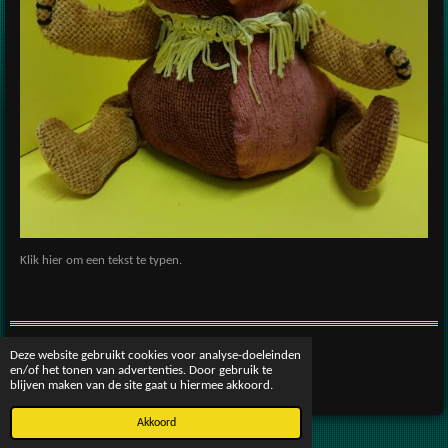
Klik hier om een tekst te typen.
Deze website gebruikt cookies voor analyse-doeleinden
© 2016 - 2026 patscreativeworld
en/of het tonen van advertenties. Door gebruik te
Powered by
JouwWeb
blijven maken van de site gaat u hiermee akkoord.
Akkoord