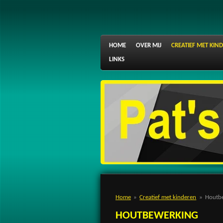
Ga
direct
naar
de
HOME
OVER MIJ
CREATIEF MET KIN
hoofdinhoud
LINKS
Home
»
Creatief met kinderen
»
Houtb
HOUTBEWERKING