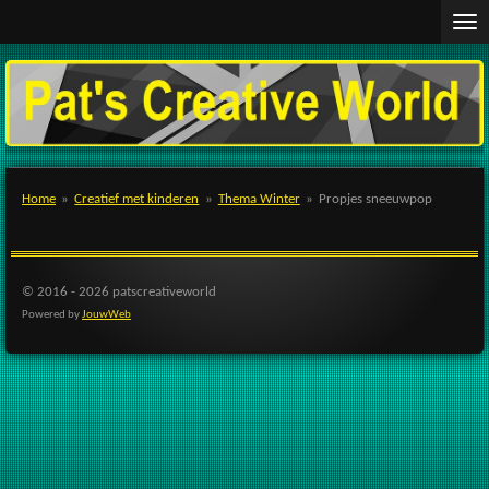
Ga
direct
naar
de
hoofdinhoud
Home
»
Creatief met kinderen
»
Thema Winter
»
Propjes sneeuwpop
© 2016 - 2026 patscreativeworld
Powered by
JouwWeb