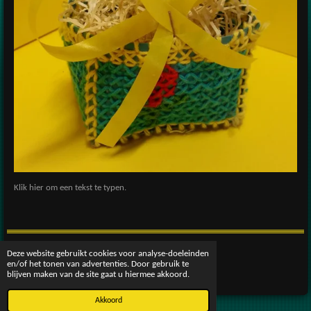
Klik hier om een tekst te typen.
Deze website gebruikt cookies voor analyse-doeleinden
© 2016 - 2026 patscreativeworld
en/of het tonen van advertenties. Door gebruik te
Powered by
JouwWeb
blijven maken van de site gaat u hiermee akkoord.
Akkoord