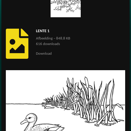
LENTE 1
Afbeelding – 848,8 KB
616 downloads
Download